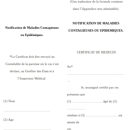
(Une traduction de la formule continue
dans l’Appendice sera admissible).
NOTIFICATION DE MALADIES
Notification de Maladies Contagieuses
CONTAGIEUSES OU EPIDEMIQUES.
ou Epidémiques.
CERTIFICAT DE MEDECIN.
*Le Certificat doit ệtre envoyé au
Connétable de la paroisse où le cas s’est
Au*
declare, au Greffier des Etats et á
………………………………………………
l’Inspecteur Médical.
…
Je, soussigné certifie par ces
présentes que
(1) Nom
(1) ……………………….. âgé de (2)
……………..
……………………………………..
résidant à (3) ……………………….. ..est
(2) Age
atteint de
………………………………………
(4) ……………………………………