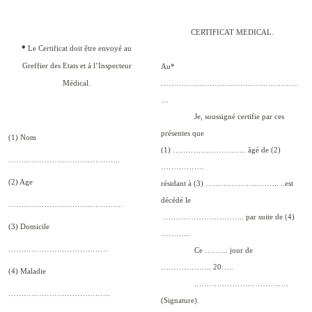
CERTIFICAT MEDICAL.
*
Le Certificat doit ệtre envoyé au
Greffier des Etats et á l’Inspecteur
Au*
Médical.
………………………………………………
…
Je, soussigné certifie par ces
présentes que
(1) Nom
(1) ……………………….. âgé de (2)
……………………………………..
……………..
(2) Age
résidant à (3) ……………………….. ..est
décédé le
………………………………………
………………………….. par suite de (4)
(3) Domicile
………...
…………………………………
Ce ……… jour de
……………….. 20…..
(4) Maladie
.………………………………
………………………………….
(Signature).